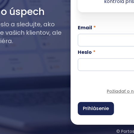
kontrola pri
a o úspech
lo a sledujte, ako
Email
e vašich klientov, ale
iéra.
Heslo
Požiadať o 
© Porto