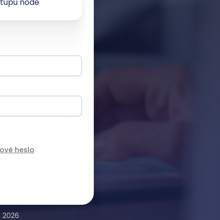
stupu node
nové heslo
s 2026