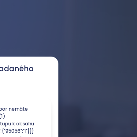
žiadaného
úbor nemáte
(1)
stupu k obsahu
":{"95056":"1"}}}