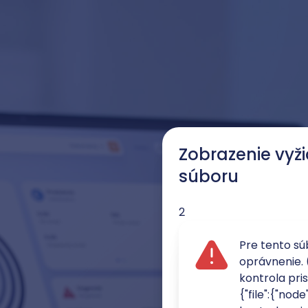
Zobrazenie vy
súboru
2
Pre tento s
oprávnenie. 
kontrola pri
{"file":{"node